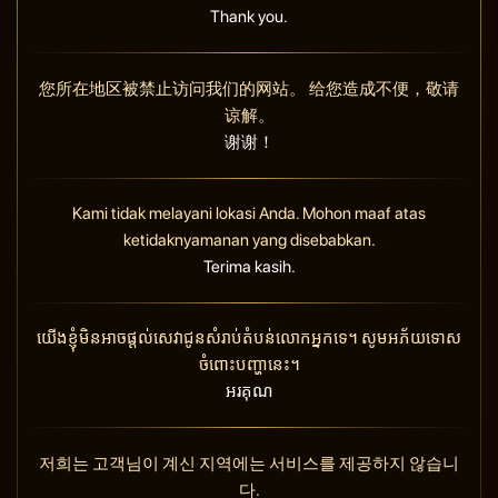
Thank you.
您所在地区被禁止访问我们的网站。 给您造成不便，敬请
谅解。
谢谢！
Kami tidak melayani lokasi Anda. Mohon maaf atas
ketidaknyamanan yang disebabkan.
Terima kasih.
យើងខ្ញុំមិនអាចផ្តល់សេវាជូនសំរាប់តំបន់លោកអ្នកទេ។ សូមអភ័យទោស
ចំពោះបញ្ហានេះ។
អរគុណ
저희는 고객님이 계신 지역에는 서비스를 제공하지 않습니
다.