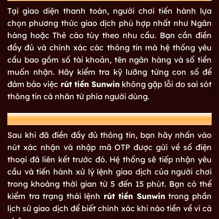
Tại giao diện thanh toán, người chơi tiến hành lựa
chọn phương thức giao dịch phù hợp nhất như Ngân
hàng hoặc Thẻ cào tùy theo nhu cầu. Bạn cần điền
đầy đủ và chính xác các thông tin mà hệ thống yêu
cầu bao gồm số tài khoản, tên ngân hàng và số tiền
muốn nhận. Hãy kiểm tra kỹ lưỡng từng con số để
đảm bảo việc
rút tiền Sunwin
không gặp lỗi do sai sót
thông tin cá nhân từ phía người dùng.
Bước 3
Sau khi đã điền đầy đủ thông tin, bạn hãy nhấn vào
nút xác nhận và nhập mã OTP được gửi về số điện
thoại đã liên kết trước đó. Hệ thống sẽ tiếp nhận yêu
cầu và tiến hành xử lý lệnh giao dịch của người chơi
trong khoảng thời gian từ 5 đến 15 phút. Bạn có thể
kiểm tra trạng thái lệnh
rút tiền Sunwin
trong phần
lịch sử giao dịch để biết chính xác khi nào tiền về ví cá