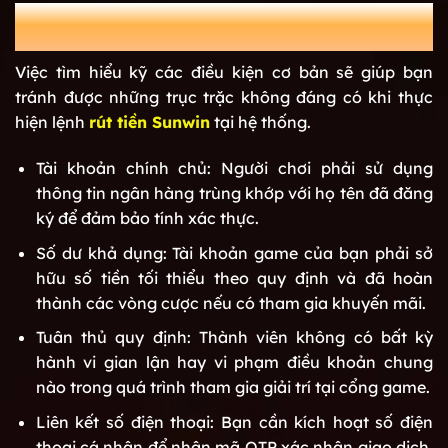
Điều kiện để rút tiền Sunwin thành công
suôn sẻ là gì?
Việc tìm hiểu kỹ các điều kiện cơ bản sẽ giúp bạn
tránh được những trục trặc không đáng có khi thực
hiện lệnh
rút tiền Sunwin
tại hệ thống.
Tài khoản chính chủ: Người chơi phải sử dụng
thông tin ngân hàng trùng khớp với họ tên đã đăng
ký để đảm bảo tính xác thực.
Số dư khả dụng: Tài khoản game của bạn phải sở
hữu số tiền tối thiểu theo quy định và đã hoàn
thành các vòng cược nếu có tham gia khuyến mãi.
Tuân thủ quy định: Thành viên không có bất kỳ
hành vi gian lận hay vi phạm điều khoản chung
nào trong quá trình tham gia giải trí tại cổng game.
Liên kết số điện thoại: Bạn cần kích hoạt số điện
thoại cá nhân để nhận mã OTP xác nhận giao dịch,