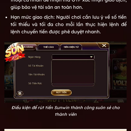
giúp bảo vệ tài sản an toàn hơn.
Hạn mức giao dịch: Người chơi cần lưu ý về số tiền
tối thiểu và tối đa cho mỗi lần thực hiện lệnh để
lệnh chuyển tiền được phê duyệt nhanh.
Điều kiện để rút tiền Sunwin thành công suôn sẻ cho
thành viên