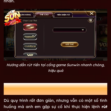
nhân.
Hướng dẫn rút tiền tại cổng game Sunwin nhanh chóng,
hiệu quả
Một số lỗi thường gặp khi thao tác rút
tiền tại cổng game
Dù quy trình rất đơn giản, nhưng vẫn có một số tình
huống mà anh em gặp sự cố khi thực hiện lệnh
rút