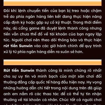
Hệ thống bảo trì
Đôi khi lệnh chuyển tiền của bạn bị treo hoặc chậm
trễ do phía ngân hàng liên kết đang thực hiện nâng
cấp định kỳ hoặc gặp sự cố kỹ thuật. Trong thời điểm
này, dù cổng game đã duyệt lệnh thành công nhưng
tiền vẫn chưa thể đổ về tài khoản của bạn ngay lập
tức. Người chơi nên theo dõi thông báo và thực hiện
rút tiền Sunwin
vào các giờ hành chính để quy trình
xử lý từ phía ngân hàng diễn ra suôn sẻ hơn.
Kết luận
Rút tiền Sunwin
thành công là minh chứng rõ nhất
cho sự uy tín và minh bạch của một sân chơi đổi
thưởng đẳng cấp quốc tế hàng đầu hiện nay. Hy vọng
những hướng dẫn chi tiết trong nội dung trên đã giúp
anh em nắm rõ các thao tác để có thể tự tin nhận
thưởng về tài khoản cá nhân. Chúc tất cả người chơi