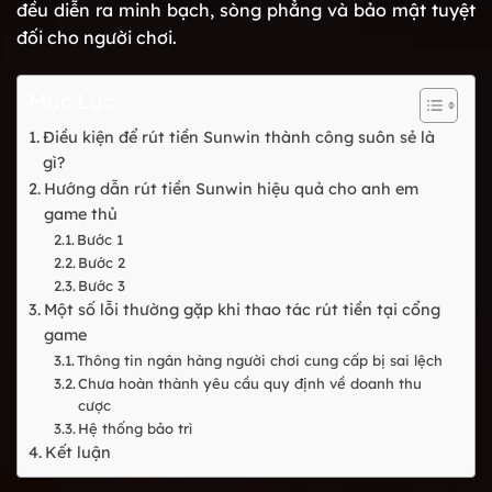
đều diễn ra minh bạch, sòng phẳng và bảo mật tuyệt
đối cho người chơi.
Mục Lục
Điều kiện để rút tiền Sunwin thành công suôn sẻ là
gì?
Hướng dẫn rút tiền Sunwin hiệu quả cho anh em
game thủ
Bước 1
Bước 2
Bước 3
Một số lỗi thường gặp khi thao tác rút tiền tại cổng
game
Thông tin ngân hàng người chơi cung cấp bị sai lệch
Chưa hoàn thành yêu cầu quy định về doanh thu
cược
Hệ thống bảo trì
Kết luận