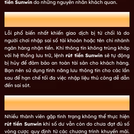
tiền Sunwin
do những nguyên nhân khách quan.
Thông tin ngân hàng người chơi cung cấp bị sai
lệch
Lỗi phổ biến nhất khiến giao dịch bị từ chối là do
người chơi nhập sai số tài khoản hoặc tên chi nhánh
ngân hàng nhận tiền. Khi thông tin không trùng khớp
với hệ thống lưu trữ, lệnh
rút tiền Sunwin
sẽ tự động
bị hủy để đảm bảo an toàn tài sản cho khách hàng.
Bạn nên sử dụng tính năng lưu thông tin cho các lần
sau để hạn chế tối đa việc nhập liệu thủ công dễ dẫn
đến sai sót.
Chưa hoàn thành yêu cầu quy định về doanh thu
cược
Nhiều thành viên gặp tình trạng không thể thực hiện
rút tiền Sunwin
khi số dư vẫn còn do chưa đạt đủ số
vòng cược quy định từ các chương trình khuyến mãi.