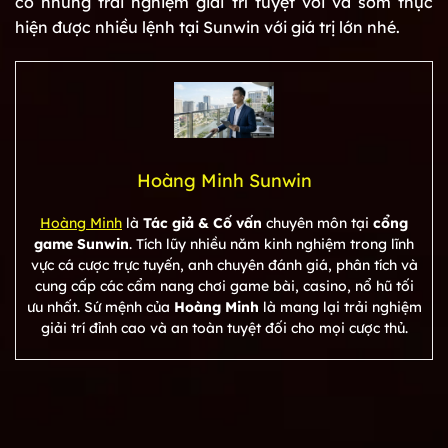
có những trải nghiệm giải trí tuyệt vời và sớm thực
hiện được nhiều lệnh tại Sunwin với giá trị lớn nhé.
Hoàng Minh Sunwin
Hoàng Minh
là
Tác giả & Cố vấn
chuyên môn tại
cổng
game Sunwin
. Tích lũy nhiều năm kinh nghiệm trong lĩnh
vực cá cược trực tuyến, anh chuyên đánh giá, phân tích và
cung cấp các cẩm nang chơi game bài, casino, nổ hũ tối
ưu nhất. Sứ mệnh của
Hoàng Minh
là mang lại trải nghiệm
giải trí đỉnh cao và an toàn tuyệt đối cho mọi cược thủ.